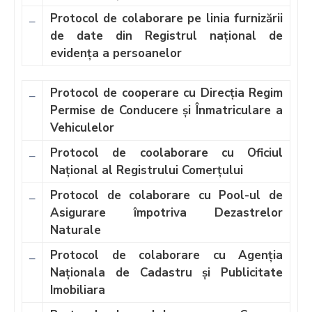
Si
Amenzi
Protocol de colaborare pe linia furnizării
–
de date din Registrul național de
Contact
evidența a persoanelor
Chestionar
Protocol de cooperare cu Direcția Regim
–
Permise de Conducere și Înmatriculare a
Vehiculelor
Protocol de coolaborare cu Oficiul
–
Național al Registrului Comerțului
Protocol de colaborare cu Pool-ul de
–
Asigurare împotriva Dezastrelor
Naturale
Protocol de colaborare cu Agenția
–
Naționala de Cadastru și Publicitate
Imobiliara