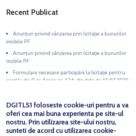
Recent Publicat
Anunțuri privind vânzarea prin licitație a bunurilor
imobile PF
Anunțuri privind vânzarea prin licitație a bunurilor
mobile PF
Formulare necesare participării la licitație pentru
spațiile din P-ța Amzei nr. 13A, din data de 15.07.2026
Anunț licitație spații comerciale P-ța Amzei nr. 13A
din data de 15.07.2026
DGITLS1 foloseste cookie-uri pentru a va
Formulare necesare participării la licitație pentru
oferi cea mai buna experienta pe site-ul
spațiile din P-ța 16 Februarie – Bazar, din data de
nostru. Prin utilizarea site-ului nostru,
14.07.2026
sunteti de acord cu utilizarea cookie-