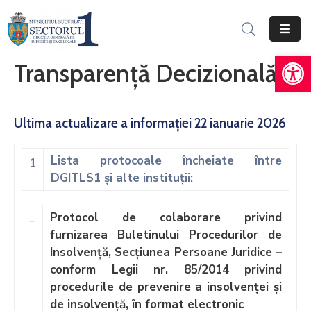
De
Acasă
Transparență Decizională
Informații
Generale
Ultima actualizare a informației 22 ianuarie 2026
Servicii
Online
Lista protocoale încheiate între
1
DGITLS1 și alte instituții:
Persoane
Fizice
Protocol de colaborare privind
–
Persoane
furnizarea Buletinului Procedurilor de
Juridice
Insolvență, Secțiunea Persoane Juridice –
conform Legii nr. 85/2014 privind
Impozite,
procedurile de prevenire a insolvenței și
Taxe
de insolvență, în format electronic