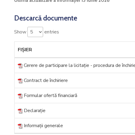
Ultima actualizare a informației 15 iunie 2026
Descarcă documente
Show
entries
FIȘIER
Cerere de participare la licitație - procedura de închiri
Contract de închiriere
Formular ofertă financiară
Declarație
Informații generale