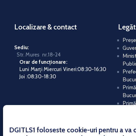
Localizare & contact
Legăt
Preşe
Sediu:
Guver
Str. Mures nr.18-24
Minis
Orar de funcționare:
Public
Luni Marți Miercuri Vineri
:
08:30-16:30
Prefe
Joi :
08:30-18:30
Bucur
Primă
Bucur
Primă
DGITLS1 foloseste cookie-uri pentru a va of