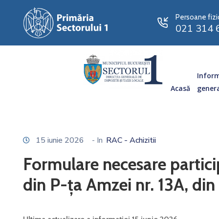
Persoane fizi
021 314 
Inform
Acasă
gener
15 iunie 2026
- In
RAC - Achizitii
Formulare necesare participă
din P-ța Amzei nr. 13A, di