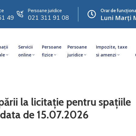
ce
Persoane juridice
Orar de funcționa
61 49
021 311 91 08
Luni Marți M
ații
Servicii
Persoane
Persoane
Impozite, taxe
ale
online
fizice
juridice
si amenzi
rii la licitație pentru spațiile
n data de 15.07.2026