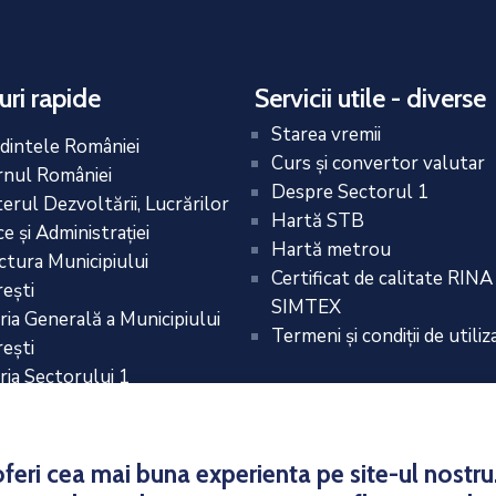
uri rapide
Servicii utile - diverse
Starea vremii
dintele României
Curs și convertor valutar
nul României
Despre Sectorul 1
terul Dezvoltării, Lucrărilor
Hartă STB
e și Administrației
Hartă metrou
ctura Municipiului
Certificat de calitate RINA
eşti
SIMTEX
ria Generală a Municipiului
Termeni și condiții de utiliz
eşti
ria Sectorului 1
eri cea mai buna experienta pe site-ul nostru. 