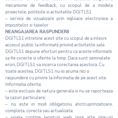
mecanisme de feedback, cu scopul de a modela
proiectele, politicile si activitatile DGITLS1.
– servicii de vizualizare prin mijloace electronice a
impozitelor si taxelor
NEANGAJAREA RASPUNDERII
DGITLS1 intretine acest site cu scopul de a inlesni
accesul public la informatii privind activitatile sale.
DGITLS1 depune eforturi pentru ca aceste informatii
sa fie corecte si oferite la timp. Daca sunt semnalate
erori, DGITLS1 va incerca corectarea acestora. Cu
toate acestea, DGITLS1 nu isi asuma nici o
raspundere cu privire la informatia de pe acest site.
Informatia oferita:
– este exclusiv de natura generala si nu se raporteaza
la cazuri particulare;
– nu este in mod obligatoriu atotcuprinzatoare,
completa, corecta sau actualizata;
– poate contine legaturi web spre alte site-uri