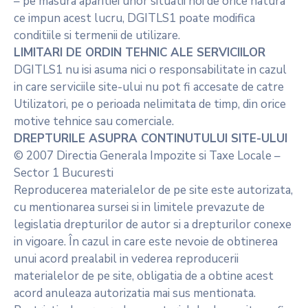
– pe masura aparitiei unor situatii noi de orice natura
ce impun acest lucru, DGITLS1 poate modifica
conditiile si termenii de utilizare.
LIMITARI DE ORDIN TEHNIC ALE SERVICIILOR
DGITLS1 nu isi asuma nici o responsabilitate in cazul
in care serviciile site-ului nu pot fi accesate de catre
Utilizatori, pe o perioada nelimitata de timp, din orice
motive tehnice sau comerciale.
DREPTURILE ASUPRA CONTINUTULUI SITE-ULUI
© 2007 Directia Generala Impozite si Taxe Locale –
Sector 1 Bucuresti
Reproducerea materialelor de pe site este autorizata,
cu mentionarea sursei si in limitele prevazute de
legislatia drepturilor de autor si a drepturilor conexe
in vigoare. În cazul in care este nevoie de obtinerea
unui acord prealabil in vederea reproducerii
materialelor de pe site, obligatia de a obtine acest
acord anuleaza autorizatia mai sus mentionata.