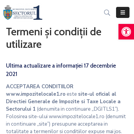
De
Acasă
Termeni și condiții de
Informații
utilizare
Generale
Servicii
Online
Ultima actualizare a informației 17 decembrie
2021
Persoane
Fizice
ACCEPTAREA CONDITIILOR
www.impozitelocale1.ro
este
site-ul oficial al
Persoane
Directiei Generale de Impozite si Taxe Locale a
Juridice
Sectorului 1
(denumita in continuare „DGITLS1”).
Folosirea site-ului www.impozitelocale1.ro (denumit
Impozite,
in continuare „site”) presupune acceptarea in
Taxe
totalitate a termenilor si conditiilor expuse mai jos.