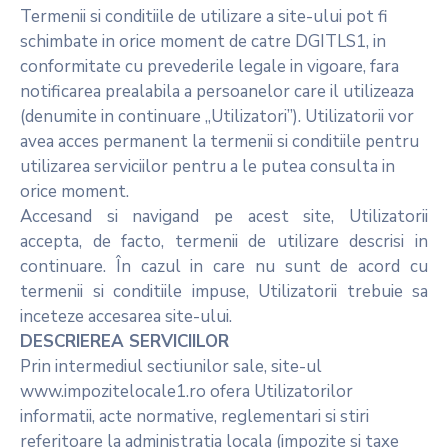
Si
Termenii si conditiile de utilizare a site-ului pot fi
Amenzi
schimbate in orice moment de catre DGITLS1, in
conformitate cu prevederile legale in vigoare, fara
Contact
notificarea prealabila a persoanelor care il utilizeaza
Chestionar
(denumite in continuare „Utilizatori”). Utilizatorii vor
avea acces permanent la termenii si conditiile pentru
utilizarea serviciilor pentru a le putea consulta in
orice moment.
Accesand si navigand pe acest site, Utilizatorii
accepta, de facto, termenii de utilizare descrisi in
continuare. În cazul in care nu sunt de acord cu
termenii si conditiile impuse, Utilizatorii trebuie sa
inceteze accesarea site-ului.
DESCRIEREA SERVICIILOR
Prin intermediul sectiunilor sale, site-ul
www.impozitelocale1.ro ofera Utilizatorilor
informatii, acte normative, reglementari si stiri
referitoare la administratia locala (impozite si taxe