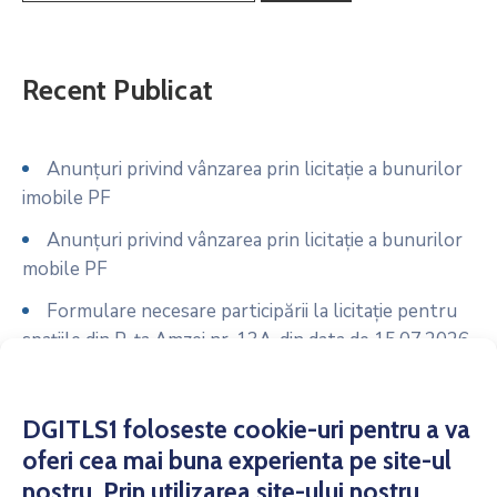
Recent Publicat
Anunțuri privind vânzarea prin licitație a bunurilor
imobile PF
Anunțuri privind vânzarea prin licitație a bunurilor
mobile PF
Formulare necesare participării la licitație pentru
spațiile din P-ța Amzei nr. 13A, din data de 15.07.2026
Anunț licitație spații comerciale P-ța Amzei nr. 13A
din data de 15.07.2026
DGITLS1 foloseste cookie-uri pentru a va
Formulare necesare participării la licitație pentru
oferi cea mai buna experienta pe site-ul
spațiile din P-ța 16 Februarie – Bazar, din data de
nostru. Prin utilizarea site-ului nostru,