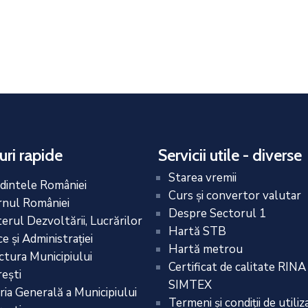
uri rapide
Servicii utile - diverse
Starea vremii
dintele României
Curs și convertor valutar
nul României
Despre Sectorul 1
terul Dezvoltării, Lucrărilor
Hartă STB
e și Administrației
Hartă metrou
ctura Municipiului
Certificat de calitate RINA
eşti
SIMTEX
ria Generală a Municipiului
Termeni și condiții de utiliz