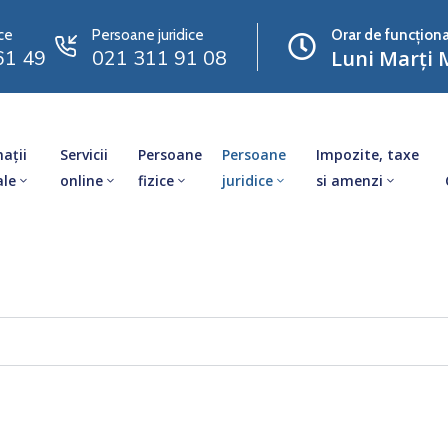
ce
Persoane juridice
Orar de funcționa
61 49
021 311 91 08
Luni Marți M
ații
Servicii
Persoane
Persoane
Impozite, taxe
ale
online
fizice
juridice
si amenzi