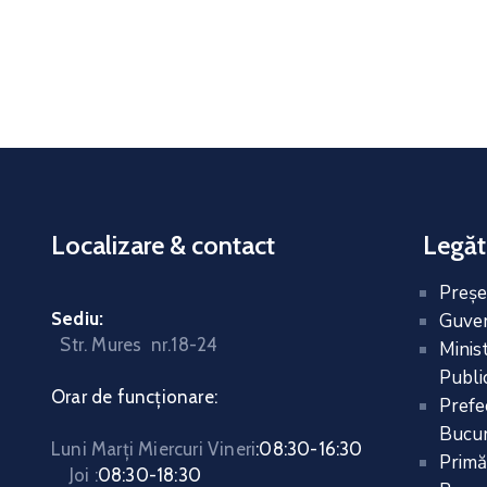
Localizare & contact
Legăt
Preşe
Sediu:
Guver
Str. Mures nr.18-24
Minis
Public
Orar de funcționare:
Prefe
Bucur
Luni Marți Miercuri Vineri
:
08:30-16:30
Primă
Joi :
08:30-18:30