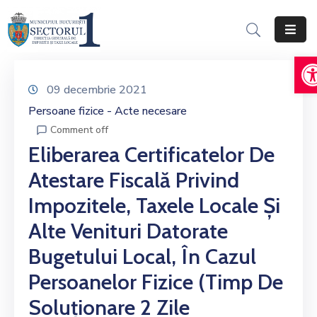
D
Acasă
Informații
09 decembrie 2021
Generale
Persoane fizice - Acte necesare
Comment off
Servicii
Eliberarea Certificatelor De
Online
Atestare Fiscală Privind
Persoane
Impozitele, Taxele Locale Și
Fizice
Alte Venituri Datorate
Persoane
Bugetului Local, În Cazul
Juridice
Persoanelor Fizice (timp De
Impozite,
Taxe
Soluționare 2 Zile