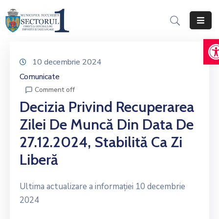
D
Acasă
Informații
10 decembrie 2024
Generale
Comunicate
Comment off
Servicii
Decizia Privind Recuperarea
Online
Zilei De Muncă Din Data De
Persoane
27.12.2024, Stabilită Ca Zi
Fizice
Liberă
Persoane
Juridice
Ultima actualizare a informației 10 decembrie
Impozite,
2024
Taxe