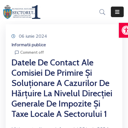
D
Acasă
Informații
06 iunie 2024
Generale
Informatii publice
Comment off
Servicii
Datele De Contact Ale
Online
Comisiei De Primire Și
Persoane
Soluționare A Cazurilor De
Fizice
Hărțuire La Nivelul Direcției
Persoane
Generale De Impozite Și
Juridice
Taxe Locale A Sectorului 1
Impozite,
Taxe