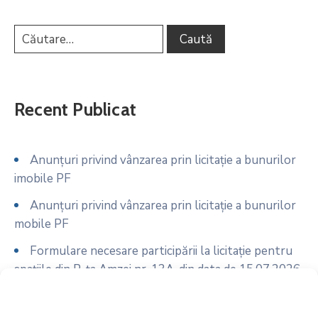
Recent Publicat
Anunțuri privind vânzarea prin licitație a bunurilor
imobile PF
Anunțuri privind vânzarea prin licitație a bunurilor
mobile PF
Formulare necesare participării la licitație pentru
spațiile din P-ța Amzei nr. 13A, din data de 15.07.2026
Anunț licitație spații comerciale P-ța Amzei nr. 13A
din data de 15.07.2026