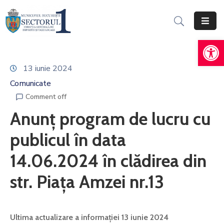
De
Acasă
Informații
13 iunie 2024
Generale
Comunicate
Servicii
Comment off
Online
Anunț program de lucru cu
Persoane
publicul în data
Fizice
14.06.2024 în clădirea din
Persoane
str. Piața Amzei nr.13
Juridice
Impozite,
Taxe
Ultima actualizare a informației 13 iunie 2024