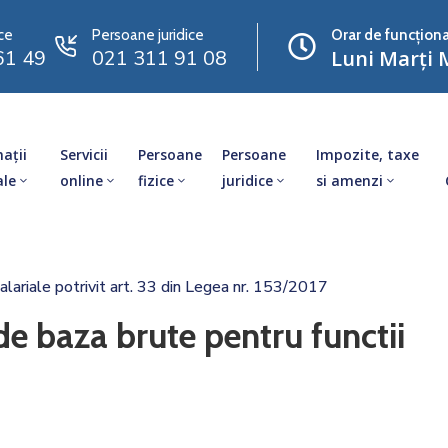
ce
Persoane juridice
Orar de funcționa
61 49
021 311 91 08
Luni Marți M
ații
Servicii
Persoane
Persoane
Impozite, taxe
ale
online
fizice
juridice
si amenzi
alariale potrivit art. 33 din Legea nr. 153/2017
de baza brute pentru functii