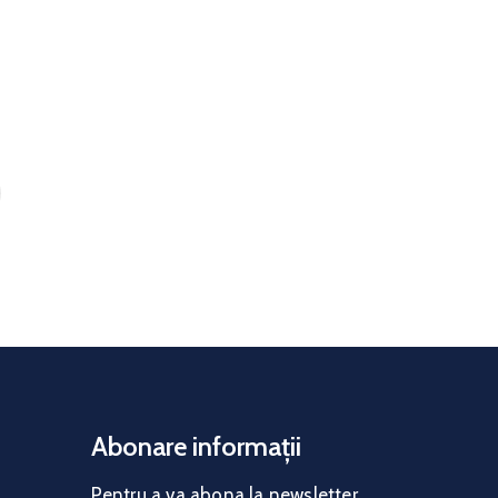
Abonare informații
Pentru a va abona la news
letter,