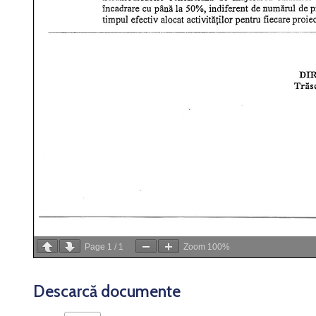
Page
1
/
1
Zoom
100%
Descarcă documente