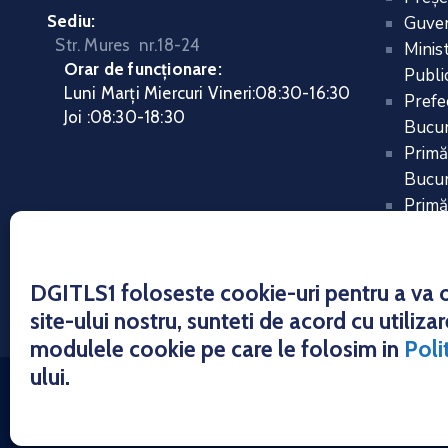
Sediu:
Guver
Str. Mures nr.18-24
Minis
Orar de funcționare:
Public
Luni Marți Miercuri Vineri
:
08:30-16:30
Prefe
Joi :
08:30-18:30
Bucur
Primă
Bucur
Primă
DGITLS1 foloseste cookie-uri pentru a va of
site-ului nostru, sunteti de acord cu utiliz
modulele cookie pe care le folosim in
Poli
ului.
Copyrigh