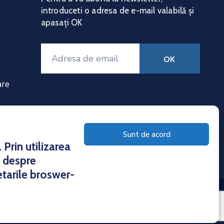
introduceti o adresa de e-mail valabilă și
apasați OK
are
Sunt de acord
Prin utilizarea
e despre
etarile broswer-
torului 1