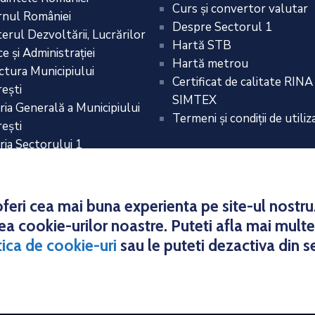
Curs și convertor valutar
nul României
Despre Sectorul 1
terul Dezvoltării, Lucrărilor
Hartă STB
e și Administrației
Hartă metrou
ctura Municipiului
Certificat de calitate RINA
eşti
SIMTEX
ria Generală a Municipiului
Termeni și condiții de utiliz
eşti
ria Sectorului 1
eri cea mai buna experienta pe site-ul nostru. 
area cookie-urilor noastre. Puteti afla mai mult
tica de cookie-uri
sau le puteti dezactiva din s
t © 2021 Direcția Generală de Impozite și Taxe Locale a Sec