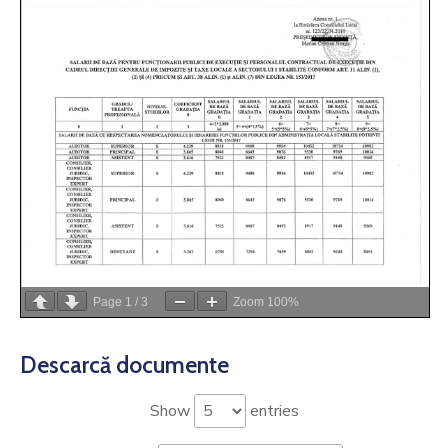
Si
Amenzi
Contact
Chestionar
Page
1
/
3
Zoom
100%
Descarcă documente
Show
entries