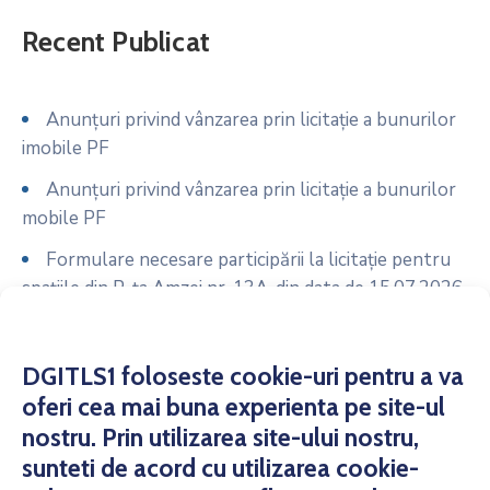
Recent Publicat
Anunțuri privind vânzarea prin licitație a bunurilor
imobile PF
Anunțuri privind vânzarea prin licitație a bunurilor
mobile PF
Formulare necesare participării la licitație pentru
spațiile din P-ța Amzei nr. 13A, din data de 15.07.2026
Anunț licitație spații comerciale P-ța Amzei nr. 13A
din data de 15.07.2026
DGITLS1 foloseste cookie-uri pentru a va
Formulare necesare participării la licitație pentru
oferi cea mai buna experienta pe site-ul
spațiile din P-ța 16 Februarie – Bazar, din data de
nostru. Prin utilizarea site-ului nostru,
14.07.2026
sunteti de acord cu utilizarea cookie-