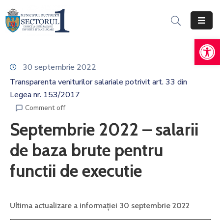
De
Acasă
Informații
30 septembrie 2022
Generale
Transparenta veniturilor salariale potrivit art. 33 din
Legea nr. 153/2017
Servicii
Online
Comment off
Septembrie 2022 – salarii
Persoane
Fizice
de baza brute pentru
Persoane
functii de executie
Juridice
Impozite,
Ultima actualizare a informației 30 septembrie 2022
Taxe