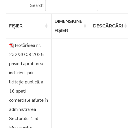
Si
Search:
Amenzi
Contact
DIMENSIUNE
FIȘIER
DESCĂRCĂRI
FIȘIER
Chestionar
Hotărârea nr.
232/30.09.2025
privind aprobarea
închirierii, prin
licitație publică, a
16 spații
comerciale aflate în
administrarea
Sectorului 1 al
Municipiului