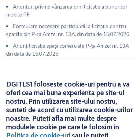
Anunțuri privind vânzarea prin licitație a bunurilor
mobile PF
Formulare necesare participării la licitație pentru
spațiile din P-ța Amzei nr. 13A, din data de 15.07.2026
Anunț licitație spații comerciale P-ța Amzei nr. 13A
din data de 15.07.2026
Formulare necesare participării la licitație pentru
spațiile din P-ța 16 Februarie – Bazar, din data de
14.07.2026
DGITLS1 foloseste cookie-uri pentru a va
oferi cea mai buna experienta pe site-ul
nostru. Prin utilizarea site-ului nostru,
sunteti de acord cu utilizarea cookie-urilor
noastre. Puteti afla mai multe despre
modulele cookie pe care le folosim in
Copyright © 2021 Direcția Generală de Impozite și
Politica de cookie-uri
sau le puteti