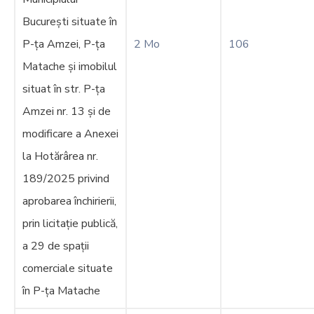
București situate în
P-ța Amzei, P-ța
2 Mo
106
Matache și imobilul
situat în str. P-ța
Amzei nr. 13 și de
modificare a Anexei
la Hotărârea nr.
189/2025 privind
aprobarea închirierii,
prin licitație publică,
a 29 de spații
comerciale situate
în P-ța Matache