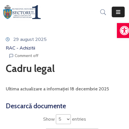
De
Acasă
Informații
29 august 2025
Generale
RAC - Achizitii
Servicii
Comment off
Online
Cadru legal
Persoane
Fizice
Ultima actualizare a informației 18 decembrie 2025
Persoane
Juridice
Descarcă documente
Impozite,
Show
entries
Taxe