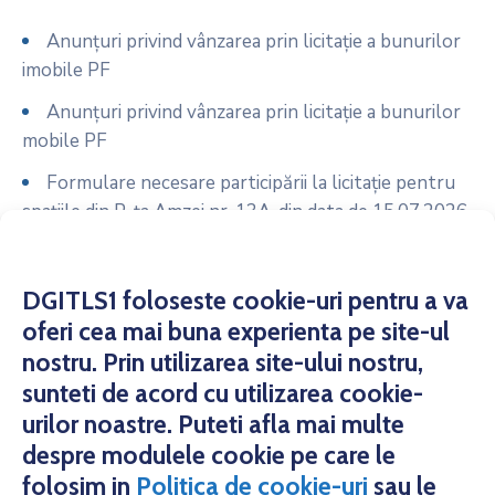
Anunțuri privind vânzarea prin licitație a bunurilor
imobile PF
Anunțuri privind vânzarea prin licitație a bunurilor
mobile PF
Formulare necesare participării la licitație pentru
spațiile din P-ța Amzei nr. 13A, din data de 15.07.2026
Anunț licitație spații comerciale P-ța Amzei nr. 13A
din data de 15.07.2026
DGITLS1 foloseste cookie-uri pentru a va
Formulare necesare participării la licitație pentru
oferi cea mai buna experienta pe site-ul
spațiile din P-ța 16 Februarie – Bazar, din data de
nostru. Prin utilizarea site-ului nostru,
14.07.2026
sunteti de acord cu utilizarea cookie-
urilor noastre. Puteti afla mai multe
despre modulele cookie pe care le
folosim in
Politica de cookie-uri
sau le