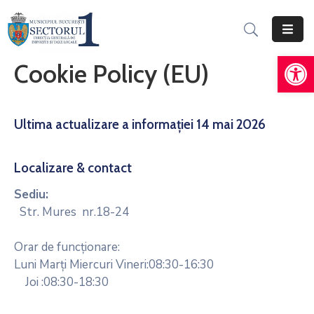
De
Acasă
Cookie Policy (EU)
Informații
Generale
Ultima actualizare a informației 14 mai 2026
Servicii
Online
Localizare & contact
Persoane
Sediu:
Fizice
Str. Mures nr.18-24
Persoane
Orar de funcționare:
Juridice
Luni Marți Miercuri Vineri:08:30-16:30
Impozite,
Joi :08:30-18:30
Taxe