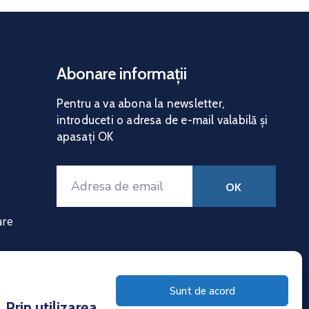
Abonare informații
Pentru a va abona la news
letter,
introduceti o adresa de e-mail valabilă și
apasați OK
are
Sunt de acord
Prin utilizarea