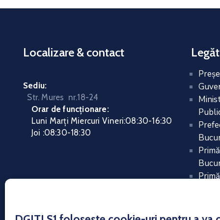
Localizare & contact
Legăt
Preşe
Sediu:
Guver
Str. Mures nr.18-24
Minis
Orar de funcționare:
Public
Luni Marți Miercuri Vineri
:
08:30-16:30
Prefe
Joi :
08:30-18:30
Bucur
Primă
Bucur
Primă
DGITLS1 foloseste cookie-uri pentru a va of