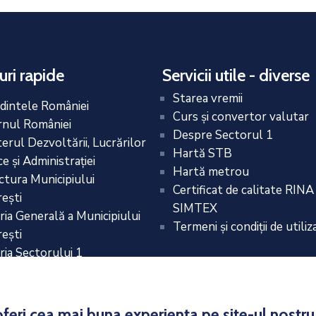
uri rapide
Servicii utile - diverse
Starea vremii
dintele României
Curs și convertor valutar
nul României
Despre Sectorul 1
terul Dezvoltării, Lucrărilor
Hartă STB
e și Administrației
Hartă metrou
ctura Municipiului
Certificat de calitate RINA
eşti
SIMTEX
ria Generală a Municipiului
Termeni și condiții de utiliz
eşti
ria Sectorului 1
eri cea mai buna experienta pe site-ul nostru. 