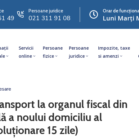
ce
Persoane juridice
Orar de funcționa
61 49
021 311 91 08
Luni Marți M
ații
Servicii
Persoane
Persoane
Impozite, taxe
ale
online
fizice
juridice
si amenzi
esare
ansport la organul fiscal din
lă a noului domiciliu al
luționare 15 zile)