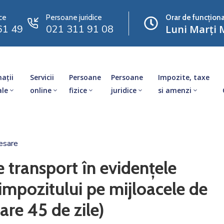
ce
Persoane juridice
Orar de funcționa
61 49
021 311 91 08
Luni Marți M
ații
Servicii
Persoane
Persoane
Impozite, taxe
ale
online
fizice
juridice
si amenzi
esare
e transport în evidențele
ii impozitului pe mijloacele de
are 45 de zile)