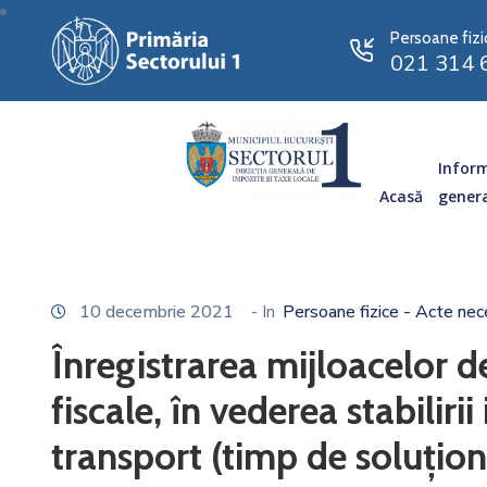
Persoane fizi
021 314 
Inform
Acasă
gener
10 decembrie 2021
- In
Persoane fizice - Acte nec
Înregistrarea mijloacelor d
fiscale, în vederea stabilir
transport (timp de soluțion