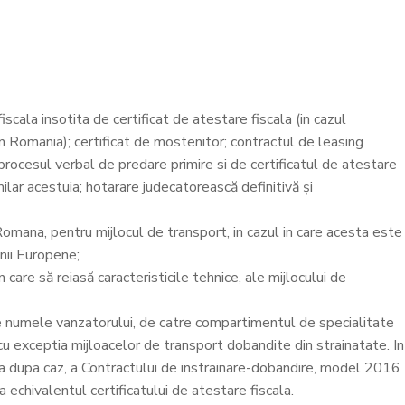
scala insotita de certificat de atestare fiscala (in cazul
in Romania); certificat de mostenitor; contractul de leasing
 procesul verbal de predare primire si de certificatul de atestare
milar acestuia; hotarare judecatorească definitivă și
ana, pentru mijlocul de transport, in cazul in care acesta este
nii Europene;
re să reiasă caracteristicile tehnice, ale mijlocului de
i pe numele vanzatorului, de catre compartimentul de specialitate
 cu exceptia mijloacelor de transport dobandite din strainatate. In
area dupa caz, a Contractului de instrainare-dobandire, model 2016
a echivalentul certificatului de atestare fiscala.