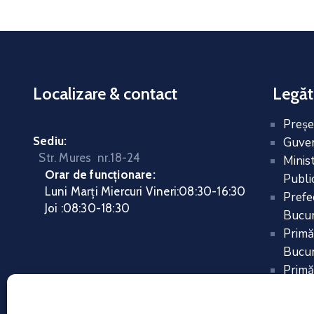
Localizare & contact
Legăt
Preşe
Sediu:
Guver
Str. Mures nr.18-24
Minis
Orar de funcționare:
Public
Luni Marți Miercuri Vineri
:
08:30-16:30
Prefe
Joi :
08:30-18:30
Bucur
Primă
Bucur
Primă