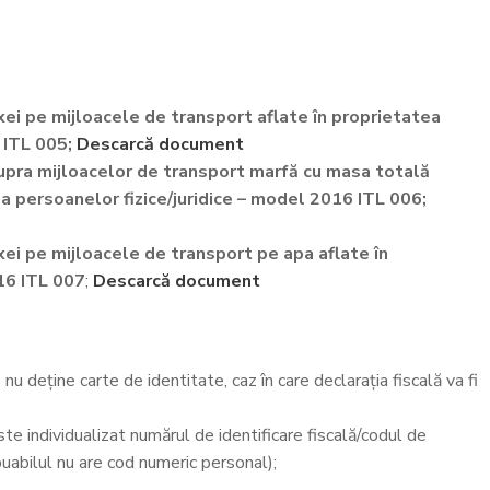
axei pe mijloacele de transport aflate în proprietatea
 ITL 005;
Descarcă document
supra mijloacelor de transport marfă cu masa totală
a persoanelor fizice/juridice – model 2016 ITL 006;
xei pe mijloacele de transport pe apa aflate în
16 ITL 007
;
Descarcă document
 nu deține carte de identitate, caz în care declarația fiscală va fi
ste individualizat numărul de identificare fiscală/codul de
ribuabilul nu are cod numeric personal);