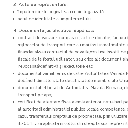
3. Acte de reprezentare:
împuternicire în original sau copie legalizată;
actul de identitate al împuternicitului.
4. Documente justificative, după caz:
contract de vanzare-cumparare; act de donatie; factura fi
mijloacelor de transport care au mai fost inmatriculate 
financiar si/sau contractul de novatie/cesiune insotit de
fiscala de la fostul utilizator, sau orice alt document si
irevocabilă/definitivă și executorie etc;
documentul vamal, emis de catre Autoritatea Vamala Rom
dobândit din alte state decat statele membre ale Uniu
documentul eliberat de Autoritatea Navala Romana, din ca
transport pe apa;
certificat de atestare fiscala emis anterior instrainari
al autoritatii administratiei publice locale competente,
cazul transferului dreptului de proprietate, prin utiliz
itl-054, viza aplicata in coltul din dreapta sus, reprezint