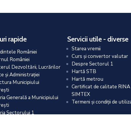
uri rapide
Servicii utile - diverse
Starea vremii
dintele României
Curs și convertor valutar
nul României
Despre Sectorul 1
terul Dezvoltării, Lucrărilor
Hartă STB
e și Administrației
Hartă metrou
ctura Municipiului
Certificat de calitate RINA
eşti
SIMTEX
ria Generală a Municipiului
Termeni și condiții de utiliz
eşti
ria Sectorului 1