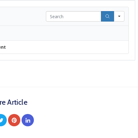
Search
ent
e Article