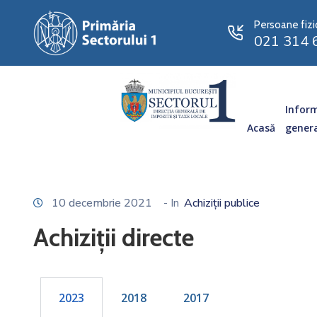
Persoane fizi
021 314 
Inform
Acasă
gener
10 decembrie 2021
- In
Achiziții publice
Achiziții directe
2023
2018
2017