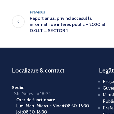
Previous
Raport anual privind accesul la
informatii de interes public – 2020 al
D.G.I.T.L. SECTOR 1
Localizare & contact
Legăt
Preşe
Sediu:
Guver
Str. Mures nr.18-24
Minis
Orar de funcționare:
Public
Luni Marți Miercuri Vineri
:
08:30-16:30
Prefe
Joi :
08:30-18:30