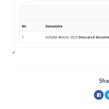
Nr.
Denumire
1
Achiziții directe 2023
Descarcă docum
Shar