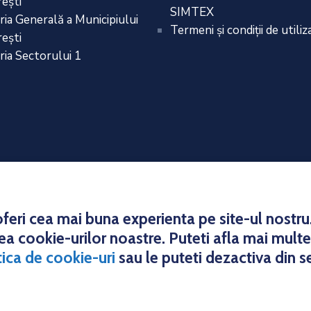
eşti
SIMTEX
ria Generală a Municipiului
Termeni și condiții de utiliz
eşti
ria Sectorului 1
t © 2021 Direcția Generală de Impozite și Taxe Locale a Sec
eri cea mai buna experienta pe site-ul nostru. 
area cookie-urilor noastre. Puteti afla mai mult
tica de cookie-uri
sau le puteti dezactiva din s