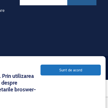
are
torului 1
Sunt de acord
Prin utilizarea
e despre
etarile broswer-