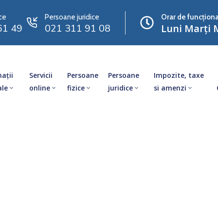
ce
Persoane juridice
Orar de funcționa
61 49
021 311 91 08
Luni Marți M
ații
Servicii
Persoane
Persoane
Impozite, taxe
ale
online
fizice
juridice
si amenzi