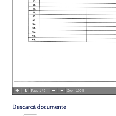
Page
1
/
5
Zoom
100%
Descarcă documente