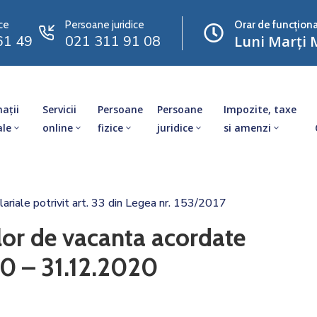
ce
Persoane juridice
Orar de funcționa
61 49
021 311 91 08
Luni Marți M
ații
Servicii
Persoane
Persoane
Impozite, taxe
ale
online
fizice
juridice
si amenzi
lariale potrivit art. 33 din Legea nr. 153/2017
lor de vacanta acordate
0 – 31.12.2020