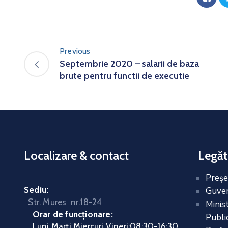
Previous
Septembrie 2020 – salarii de baza
brute pentru functii de executie
Localizare & contact
Legăt
Preşe
Sediu:
Guver
Str. Mures nr.18-24
Minis
Orar de funcționare:
Public
Luni Marți Miercuri Vineri
:
08:30-16:30