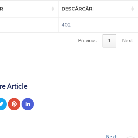
ER
DESCĂRCĂRI
402
Previous
1
Next
e Article
Next