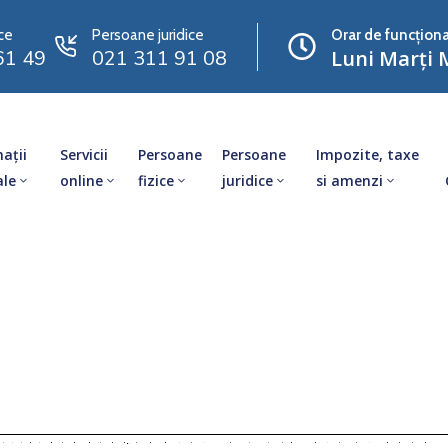
ce
Persoane juridice
Orar de funcționa
61 49
021 311 91 08
Luni Marți M
ații
Servicii
Persoane
Persoane
Impozite, taxe
ale
online
fizice
juridice
si amenzi