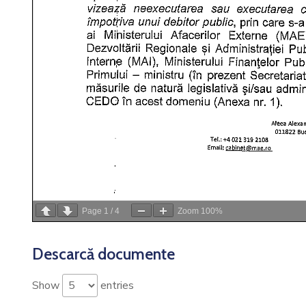
Page
1
/
4
Zoom
100%
Descarcă documente
Show
entries