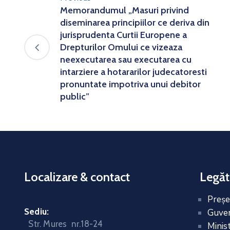
Memorandumul „Masuri privind
diseminarea principiilor ce deriva din
jurisprudenta Curtii Europene a
Drepturilor Omului ce vizeaza
neexecutarea sau executarea cu
intarziere a hotararilor judecatoresti
pronuntate impotriva unui debitor
public”
Localizare & contact
Legăt
Preşe
Sediu:
Guver
Str. Mures nr.18-24
Minis