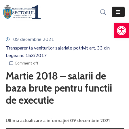
De
Acasă
Informații
09 decembrie 2021
Generale
Transparenta veniturilor salariale potrivit art. 33 din
Legea nr. 153/2017
Servicii
Online
Comment off
Martie 2018 – salarii de
Persoane
Fizice
baza brute pentru functii
Persoane
de executie
Juridice
Impozite,
Ultima actualizare a informației 09 decembrie 2021
Taxe