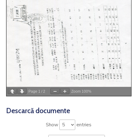
Si
Amenzi
Contact
Chestionar
Page
1
/
2
Zoom
100%
Descarcă documente
Show
entries