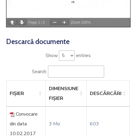
Page
1
/
2
Zoom
100%
Descarcă documente
Show
entries
Search:
DIMENSIUNE
FIȘIER
DESCĂRCĂRI
FIȘIER
Convocare
din data
3 Mo
603
10.02.2017