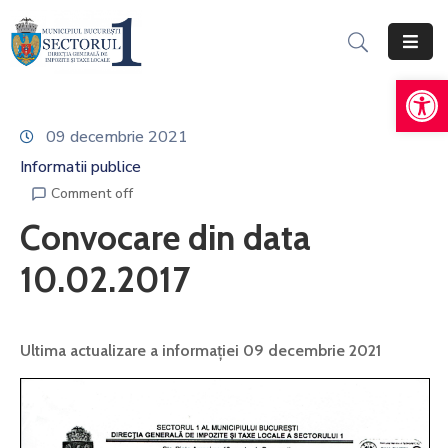
De
Acasă
Informații
09 decembrie 2021
Generale
Informatii publice
Servicii
Comment off
Online
Convocare din data
Persoane
10.02.2017
Fizice
Persoane
Ultima actualizare a informației 09 decembrie 2021
Juridice
Impozite,
Taxe