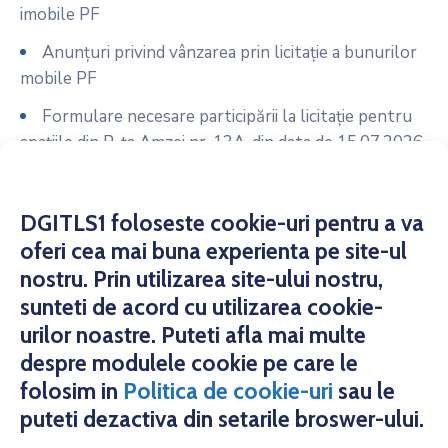
imobile PF
Anunțuri privind vânzarea prin licitație a bunurilor
mobile PF
Formulare necesare participării la licitație pentru
spațiile din P-ța Amzei nr. 13A, din data de 15.07.2026
Anunț licitație spații comerciale P-ța Amzei nr. 13A
din data de 15.07.2026
DGITLS1 foloseste cookie-uri pentru a va
Formulare necesare participării la licitație pentru
oferi cea mai buna experienta pe site-ul
spațiile din P-ța 16 Februarie – Bazar, din data de
nostru. Prin utilizarea site-ului nostru,
14.07.2026
sunteti de acord cu utilizarea cookie-
urilor noastre. Puteti afla mai multe
despre modulele cookie pe care le
folosim in
Politica de cookie-uri
sau le
puteti dezactiva din setarile broswer-ului.