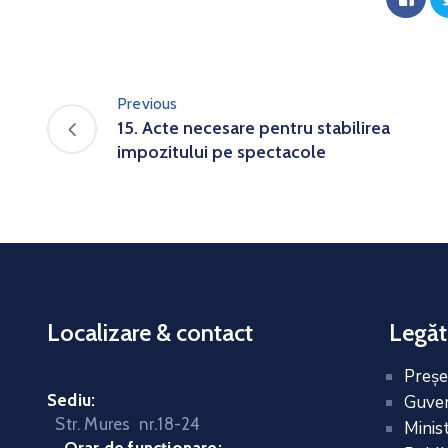
Previous
15. Acte necesare pentru stabilirea
impozitului pe spectacole
Localizare & contact
Legăt
Preşe
Sediu:
Guver
Str. Mures nr.18-24
Minis