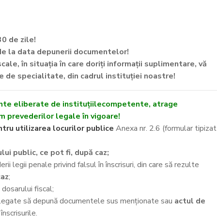
0 de zile!
de la data depunerii documentelor!
le, în situația în care doriți informații suplimentare, vă
e specialitate, din cadrul instituției noastre!
nte eliberate de instituțiilecompetente, atrage
m prevederilor legale în vigoare!
tru utilizarea locurilor publice
Anexa nr. 2.6 (formular tipizat
i public, ce pot fi, după caz;
i legii penale privind falsul în înscrisuri, din care să rezulte
caz
;
dosarului fiscal;
delegate să depună documentele sus menționate sau
actul de
nscrisurile.