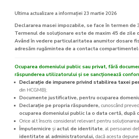
Ultima actualizare a informației 23 martie 2026
Declararea masei impozabile, se face în
termen de 3
Termenul de soluționare este de maxim 45 de zile 
Având în vedere particularitatea anumitor dosare fisca
adresăm rugămintea de a contacta compartimentele d
Ocuparea domeniului public sau privat, fără docume
răspunderea utilizatorului și se sancționează confor
Declarație de impunere privind stabilirea taxei pen
din HCGMB);
Documente justificative, pentru ocuparea domeniulu
Declarație pe propria răspundere,
cunoscând prevederi
ocuparea domeniului public la o data certă, după 
Orice alt înscris considerat relevant pentru soluționarea 
Împuternicire
și
actul de identitate
, al persoanei 
identitate al administratorului,
dacă acesta depune î