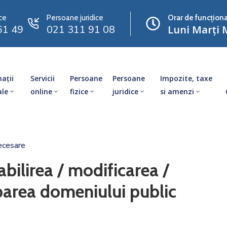
ce
Persoane juridice
Orar de funcționa
61 49
021 311 91 08
Luni Marți M
ații
Servicii
Persoane
Persoane
Impozite, taxe
ale
online
fizice
juridice
si amenzi
ecesare
abilirea / modificarea /
parea domeniului public