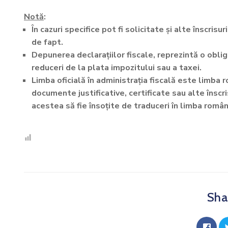
Notă
:
În cazuri specifice pot fi solicitate și alte înscrisu
de fapt.
Depunerea declarațiilor fiscale, reprezintă o oblig
reduceri de la plata impozitului sau a taxei.
Limba oficială în administrația fiscală este limba 
documente justificative, certificate sau alte înscri
acestea să fie însoțite de traduceri în limba român
Shar