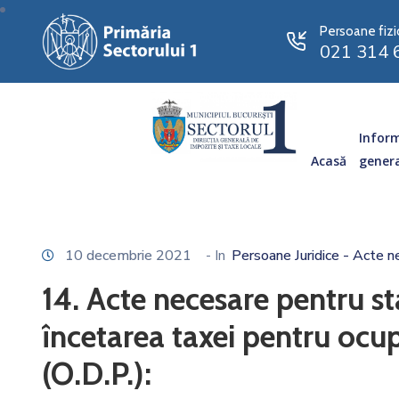
Persoane fizi
021 314 
Inform
Acasă
gener
10 decembrie 2021
- In
Persoane Juridice - Acte n
14. Acte necesare pentru st
încetarea taxei pentru ocu
(O.D.P.):