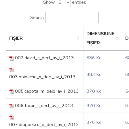
Si
Show
entries
Amenzi
Search:
Contact
Chestionar
DIMENSIUNE
FIȘIER
D
FIȘIER
002.david_c_decl_av_i_2013
886 Ko
6
883 Ko
6
003.boidache_n_decl_av_i_2013
005.capota_m_decl_av_i_2013
870 Ko
5
006.tucan_i_decl_av_i_2013
870 Ko
6
876 Ko
6
007.dragoescu_o_decl_av_i_2013