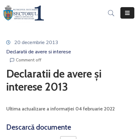
Acasă
Informații
20 decembrie 2013
Generale
Declaratii de avere si interese
Servicii
Comment off
Online
Declaratii de avere și
Persoane
interese 2013
Fizice
Persoane
Ultima actualizare a informației 04 februarie 2022
Juridice
Impozite,
Descarcă documente
Taxe